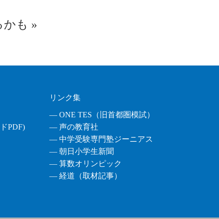
るかも
»
リンク集
― ONE TES（旧首都圏模試）
PDF)
― 声の教育社
― 中学受験専門塾ジーニアス
― 朝日小学生新聞
― 算数オリンピック
― 経道（取材記事）