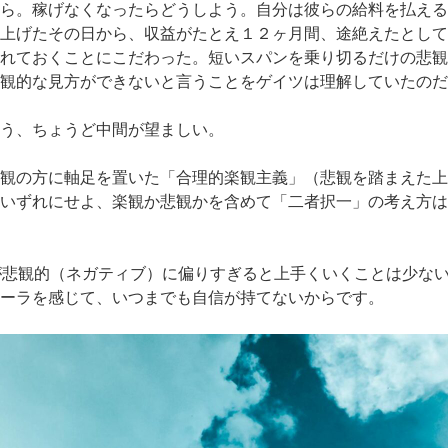
ら。稼げなくなったらどうしよう。自分は彼らの給料を払える
上げたその日から、収益がたとえ１２ヶ月間、途絶えたとして
れておくことにこだわった。短いスパンを乗り切るだけの悲観
観的な見方ができないと言うことをゲイツは理解していたのだ
う、ちょうど中間が望ましい。
観の方に軸足を置いた「合理的楽観主義」（悲観を踏まえた上
いずれにせよ、楽観か悲観かを含めて「二者択一」の考え方は
が悲観的（ネガティブ）に偏りすぎると上手くいくことは少な
ーラを感じて、いつまでも自信が持てないからです。