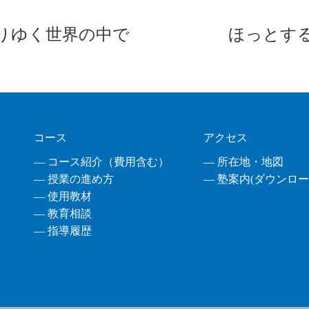
りゆく世界の中で
ほっとす
コース
アクセス
― コース紹介（費用含む）
― 所在地・地図
― 授業の進め方
― 塾案内(ダウンロード
― 使用教材
― 教育相談
― 指導履歴