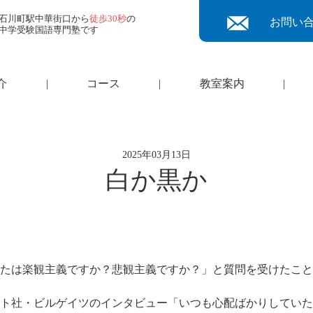
石川町駅中華街口から
徒歩30秒
の
お問い
中学受験国語専門塾です
介
|
コース
|
教室案内
|
2025年03月13日
白か黒か
たは楽観主義ですか？悲観主義ですか？」と質問を受けたこと
ソフト社・ビルゲイツのインタビュー「いつも心配ばかりしてい