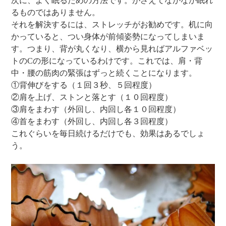
次に、よく眠るための方法です。がさえてなかなか眠れ
るものではありません。
それを解決するには、ストレッチがお勧めです。机に向
かっていると、つい身体が前傾姿勢になってしまいま
す。つまり、背が丸くなり、横から見ればアルファベッ
トのCの形になっているわけです。これでは、肩・背
中・腰の筋肉の緊張はずっと続くことになります。
①背伸びをする（１回３秒、５回程度）
②肩を上げ、ストンと落とす（１０回程度）
③肩をまわす（外回し、内回し各１０回程度）
④首をまわす（外回し、内回し各３回程度）
これぐらいを毎日続けるだけでも、効果はあるでしょ
う。