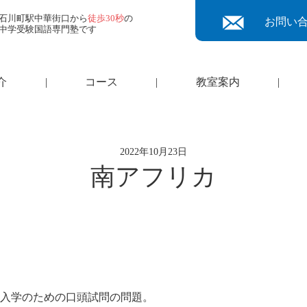
石川町駅中華街口から
徒歩30秒
の
お問い
中学受験国語専門塾です
介
|
コース
|
教室案内
|
2022年10月23日
南アフリカ
入学のための口頭試問の問題。