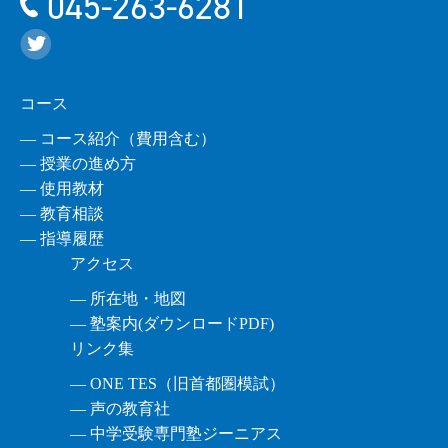
045-263-6281
コース
― コース紹介（費用含む）
― 授業の進め方
― 使用教材
― 教育相談
― 指導履歴
アクセス
― 所在地・地図
― 塾案内(ダウンロードPDF)
リンク集
― ONE TES（旧首都圏模試）
― 声の教育社
― 中学受験専門塾ジーニアス