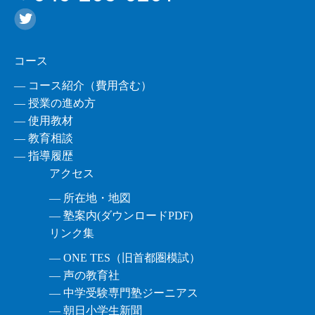
コース
― コース紹介（費用含む）
― 授業の進め方
― 使用教材
― 教育相談
― 指導履歴
アクセス
― 所在地・地図
― 塾案内(ダウンロードPDF)
リンク集
― ONE TES（旧首都圏模試）
― 声の教育社
― 中学受験専門塾ジーニアス
― 朝日小学生新聞