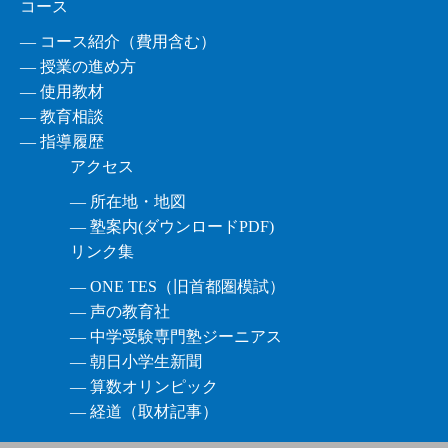
コース
― コース紹介（費用含む）
― 授業の進め方
― 使用教材
― 教育相談
― 指導履歴
アクセス
― 所在地・地図
― 塾案内(ダウンロードPDF)
リンク集
― ONE TES（旧首都圏模試）
― 声の教育社
― 中学受験専門塾ジーニアス
― 朝日小学生新聞
― 算数オリンピック
― 経道（取材記事）