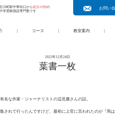
石川町駅中華街口から
徒歩30秒
の
お問い
中学受験国語専門塾です
介
|
コース
|
教室案内
|
2022年12月24日
葉書一枚
有名な作家・ジャーナリストの辺見庸さんの話。
集されて行ったんですけど、最初に上官に言われたのが『馬は