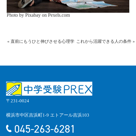
Photo by Pixabay on
Pexels.com
«
直前にもうひと伸びさせる心理学
これから活躍できる人の条件
»
〒231-0024
横浜市中区吉浜町1-9 エトアール吉浜103
045-263-6281