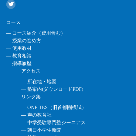
コース
― コース紹介（費用含む）
― 授業の進め方
― 使用教材
― 教育相談
― 指導履歴
アクセス
― 所在地・地図
― 塾案内(ダウンロードPDF)
リンク集
― ONE TES（旧首都圏模試）
― 声の教育社
― 中学受験専門塾ジーニアス
― 朝日小学生新聞