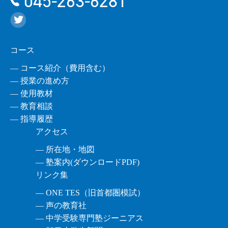
045-263-6281
コース
― コース紹介（費用含む）
― 授業の進め方
― 使用教材
― 教育相談
― 指導履歴
アクセス
― 所在地・地図
― 塾案内(ダウンロードPDF)
リンク集
― ONE TES（旧首都圏模試）
― 声の教育社
― 中学受験専門塾ジーニアス