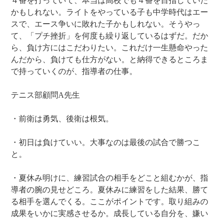
４番を打っていて、本当は高校でも４番を目指していた
かもしれない。ライトをやっている子も中学時代はエー
スで、エース争いに敗れた子かもしれない。そうやっ
て、「プチ挫折」を何度も繰り返しているはずだ。だか
ら、負け方にはこだわりたい。これだけ一生懸命やった
んだから、負けても仕方がない。と納得できるところま
で持っていくのが、指導者の仕事。
テニス部顧問A先生
・前衛は勇気、後衛は根気。
・初日は負けていい。大事なのは最後の試合で勝つこ
と。
・夏休み明けに、練習試合の相手をどこと組むかが、指
導者の腕の見せどころ。夏休みに練習をした結果、勝て
る相手を選んでくる。ここがポイントです。取り組みの
成果をいかに実感させるか。成長している自分を、嫌い