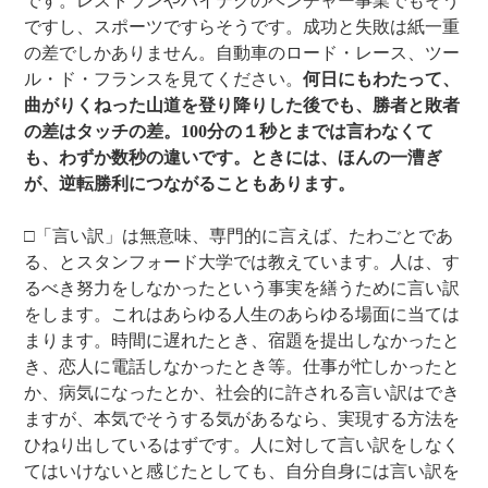
です。レストランやハイテクのベンチャー事業でもそう
ですし、スポーツですらそうです。成功と失敗は紙一重
の差でしかありません。自動車のロード・レース、ツー
ル・ド・フランスを見てください。
何日にもわたって、
曲がりくねった山道を登り降りした後でも、勝者と敗者
の差はタッチの差。100分の１秒とまでは言わなくて
も、わずか数秒の違いです。ときには、ほんの一漕ぎ
が、逆転勝利につながることもあります。
□「言い訳」は無意味、専門的に言えば、たわごとであ
る、とスタンフォード大学では教えています。人は、す
るべき努力をしなかったという事実を繕うために言い訳
をします。これはあらゆる人生のあらゆる場面に当ては
まります。時間に遅れたとき、宿題を提出しなかったと
き、恋人に電話しなかったとき等。仕事が忙しかったと
か、病気になったとか、社会的に許される言い訳はでき
ますが、本気でそうする気があるなら、実現する方法を
ひねり出しているはずです。人に対して言い訳をしなく
てはいけないと感じたとしても、自分自身には言い訳を