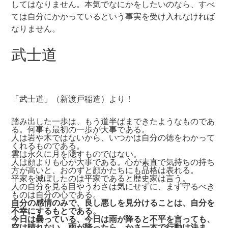
してはなりません。本気でなにかをしたいのなら、すべ
ては自分にかかっているという事実を受け入れなければ
なりません。
武士道
「武士道」（新渡戸稲造）より！
踏み出した一歩は、もう道半ばまできたようなものであ
る。何事も最初の一歩が大事である。
人は岩や木ではないから、いつかは自分の徳をわかって
くれるものである。
雲は永久に月を隠すものではない。
人は顔よりも心が大事である。心が素直で気持ちの持ち
方が高いと、おのずと顔かたちにも品格は表れる。
平家を滅ぼしたのは平家であると歴史家は言う。
人の自分を見る目やうわさは気にせずに、まず守るべき
ものは自分の心である。
自分の感情のみで、良し悪しを見分けることは、自分を
不幸にするもとである。
今日は曇っている、今日は雨が降ると不平を言っても、
空は晴れない。雨が降ったら、かさ一本で行動は決ま