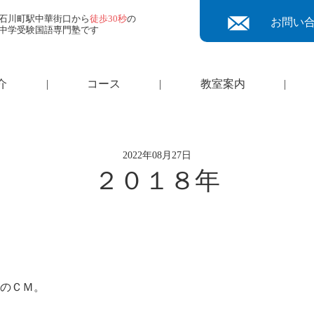
石川町駅中華街口から
徒歩30秒
の
お問い
中学受験国語専門塾です
介
|
コース
|
教室案内
|
2022年08月27日
２０１８年
ムのＣＭ。