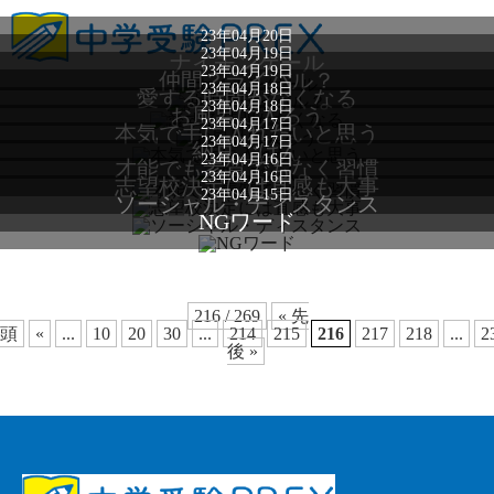
23年04月20日
23年04月19日
ナイチンゲール
23年04月19日
仲間？ライバル？
23年04月18日
愛する時間がなくなる
23年04月18日
お風呂に入ろう
23年04月17日
本気で手に入れたいと思う
23年04月17日
納豆ごはん
23年04月16日
才能でも素質でもなく習慣
23年04月16日
志望校決定には直感も大事
23年04月15日
ソーシャル・ディスタンス
NGワード
216 / 269
« 先
頭
«
...
10
20
30
...
214
215
216
217
218
...
2
後 »