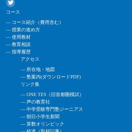
コース
― コース紹介（費用含む）
― 授業の進め方
― 使用教材
― 教育相談
― 指導履歴
アクセス
― 所在地・地図
― 塾案内(ダウンロードPDF)
リンク集
― ONE TES（旧首都圏模試）
― 声の教育社
― 中学受験専門塾ジーニアス
― 朝日小学生新聞
― 算数オリンピック
― 経道（取材記事）