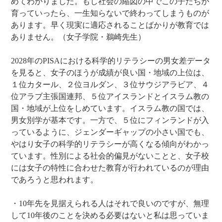
めてわかりました。もし社会の縮図の中でこの子たちが
育っていったら、一生知らないで終わってしまうものが
あります。早く現実に適応されることばかりが教育では
ありません。（女子学院・鵜崎先生）
2028年のPISAにおける科学的リテラシーの男女差データ
を見ると、女子のほうが成績が良い国・地域の上位は、
１位カタール、２位ヨルダン、３位サウジアラビア、４
位アラブ主張国連邦、５位アイスランドとイスラム教の
国・地域が上位をしめています。イスラム教の国では、
男女別学が基本です。一方で、５位にフィンランドが入
っているように、ジェンダーギャップの小さい国でも、
やはり女子の科学的リテラシーが高くなる傾向がわかっ
ています。性別による社会的偏見がないことと、女子校
には女子の特性に合わせた教育が行われているのが理由
であろうと思われます。
・10年先を見据えられる人はそれで良いのですが、無理
して10年後のことを決める必要はないと私は思っていま