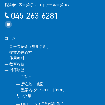
横浜市中区吉浜町1-9 エトアール吉浜103
045-263-6281
コース
― コース紹介（費用含む）
― 授業の進め方
― 使用教材
― 教育相談
― 指導履歴
アクセス
― 所在地・地図
― 塾案内(ダウンロードPDF)
リンク集
― ONE TES（旧首都圏模試）